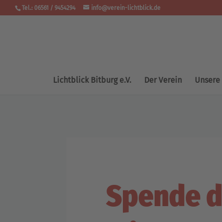
Tel.: 06561 / 9454294
info@verein-lichtblick.de
Lichtblick Bitburg e.V.
Der Verein
Unsere
Spende d