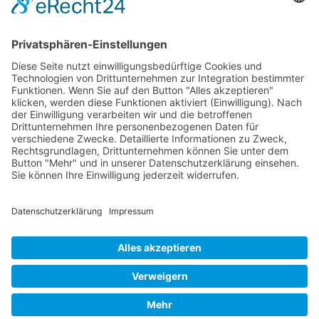
Kreissparkasse Bitburg-Prüm
BLZ: 586 500 30
Konto-Nr.: 955 955
BIC: MALADE51BIT
IBAN: DE74 5865 0030 0000 9559 55
COOKIE-EINSTELLUNGEN