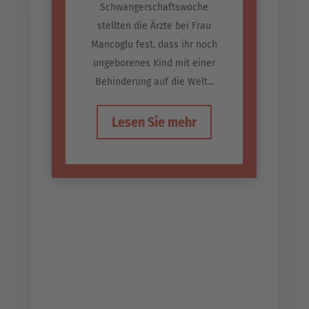
Schwangerschaftswoche
stellten die Ärzte bei Frau
Mancoglu fest, dass ihr noch
ungeborenes Kind mit einer
Behinderung auf die Welt...
Lesen Sie mehr
Der Kleine Ümit aus Bad
Hönningen (Kreis Neuwied) leidet
seit seiner Geburt an
Hydrocephalus / Optikusathropie