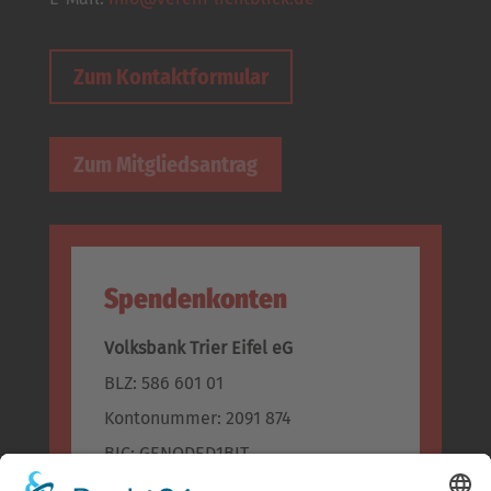
Zum Kontaktformular
Zum Mitgliedsantrag
Spendenkonten
Volksbank Trier Eifel eG
BLZ: 586 601 01
Kontonummer: 2091 874
BIC: GENODED1BIT
IBAN: DE96 5866 0101 0002 0918 74