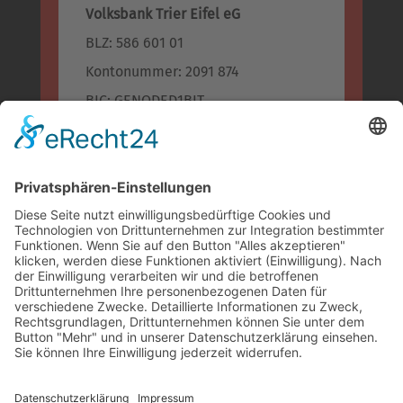
Volksbank Trier Eifel eG
BLZ: 586 601 01
Kontonummer: 2091 874
BIC: GENODED1BIT
IBAN: DE96 5866 0101 0002 0918 74
Kreissparkasse Bitburg-Prüm
BLZ: 586 500 30
Konto-Nr.: 955 955
BIC: MALADE51BIT
IBAN: DE74 5865 0030 0000 9559 55