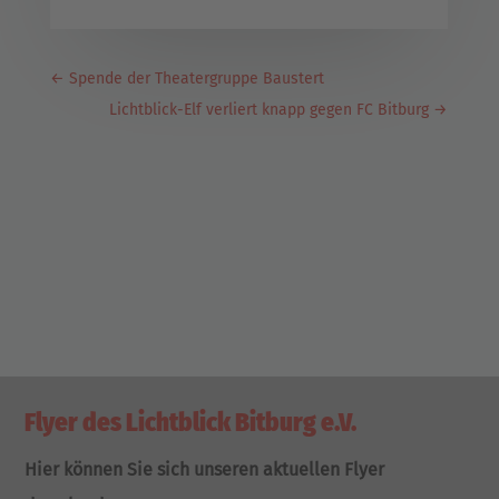
←
Spende der Theatergruppe Baustert
Lichtblick-Elf verliert knapp gegen FC Bitburg
→
Flyer des Lichtblick Bitburg e.V.
Hier können Sie sich unseren aktuellen Flyer