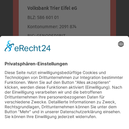
Volksbank Trier Eifel eG
BLZ: 586 601 01
Kontonummer: 2091 874
BIC: GENODED1BIT
IBAN: DE96 5866 0101 0002 0918 74
Kreissparkasse Bitburg-Prüm
BLZ: 586 500 30
Konto-Nr.: 955 955
BIC: MALADE51BIT
IBAN: DE74 5865 0030 0000 9559 55