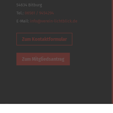
54634 Bitburg
Tel.:
06561 / 9454294
E-Mail:
info@verein-lichtblick.de
Zum Kontaktformular
Zum Mitgliedsantrag