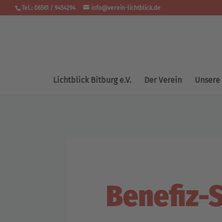
Tel.: 06561 / 9454294
info@verein-lichtblick.de
Lichtblick Bitburg e.V.
Der Verein
Unsere
Benefiz-S