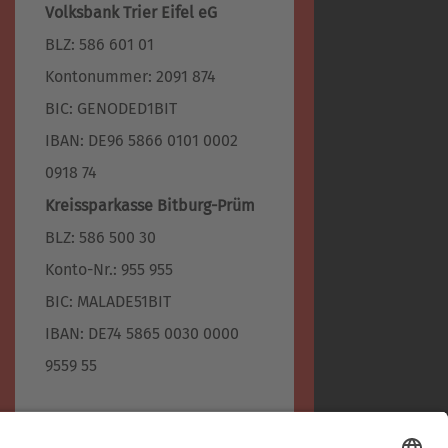
Volksbank Trier Eifel eG
BLZ: 586 601 01
Kontonummer: 2091 874
BIC: GENODED1BIT
IBAN: DE96 5866 0101 0002
0918 74
Kreissparkasse Bitburg-Prüm
BLZ: 586 500 30
Konto-Nr.: 955 955
BIC: MALADE51BIT
IBAN: DE74 5865 0030 0000
9559 55