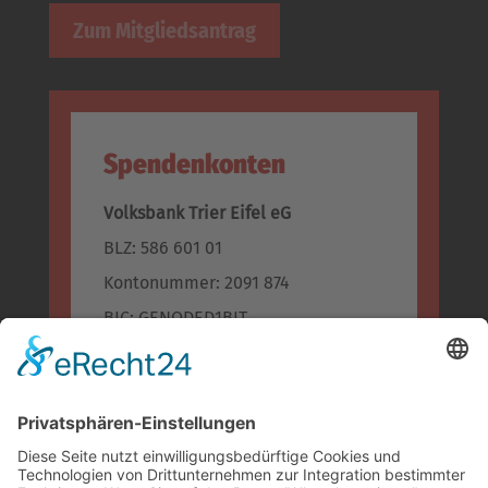
Zum Mitgliedsantrag
Spendenkonten
Volksbank Trier Eifel eG
BLZ: 586 601 01
Kontonummer: 2091 874
BIC: GENODED1BIT
IBAN: DE96 5866 0101 0002 0918 74
Kreissparkasse Bitburg-Prüm
BLZ: 586 500 30
Konto-Nr.: 955 955