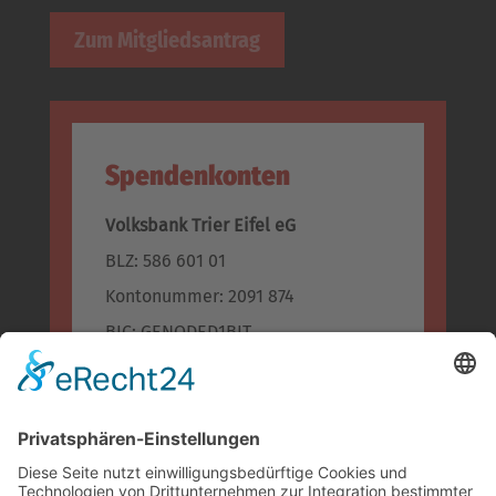
Zum Mitgliedsantrag
Spendenkonten
Volksbank Trier Eifel eG
BLZ: 586 601 01
Kontonummer: 2091 874
BIC: GENODED1BIT
IBAN: DE96 5866 0101 0002 0918 74
Kreissparkasse Bitburg-Prüm
BLZ: 586 500 30
Konto-Nr.: 955 955