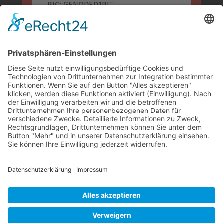
BIC: GENODED1BIT
IBAN: DE96 5866 0101 0002 0918 74
Kreissparkasse Bitburg-Prüm
BLZ: 586 500 30
Konto-Nr.: 955 955
BIC: MALADE51BIT
IBAN: DE74 5865 0030 0000 9559 55
COOKIE-EINSTELLUNGEN