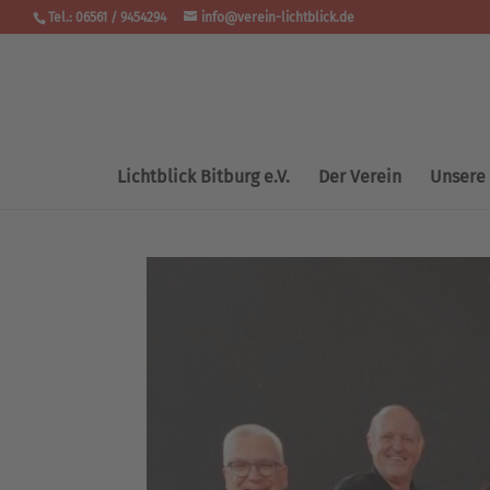
Tel.: 06561 / 9454294
info@verein-lichtblick.de
Lichtblick Bitburg e.V.
Der Verein
Unsere