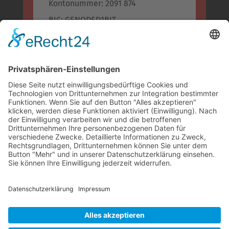
Kontonummer: 2091 874
BIC: GENODED1BIT
IBAN: DE96 5866 0101 0002 0918 74
Kreissparkasse Bitburg-Prüm
BLZ: 586 500 30
Konto-Nr.: 955 955
BIC: MALADE51BIT
IBAN: DE74 5865 0030 0000 9559 55