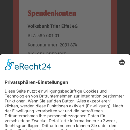
Spendenkonten
Volksbank Trier Eifel eG
BLZ: 586 601 01
Kontonummer: 2091 874
BIC: GENODED1BIT
IBAN: DE96 5866 0101 0002 0918 74
Kreissparkasse Bitburg-Prüm
BLZ: 586 500 30
Konto-Nr.: 955 955
BIC: MALADE51BIT
IBAN: DE74 5865 0030 0000 9559 55