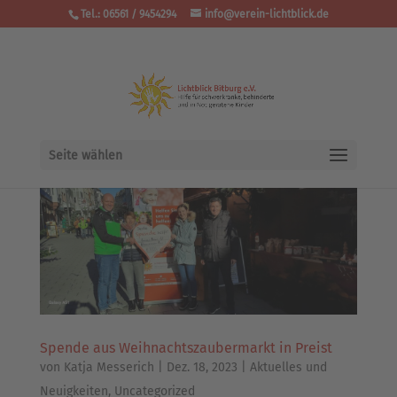
Tel.: 06561 / 9454294
info@verein-lichtblick.de
Seite wählen
Spende aus Weihnachtszaubermarkt in Preist
von
Katja Messerich
|
Dez. 18, 2023
|
Aktuelles und
Neuigkeiten
,
Uncategorized