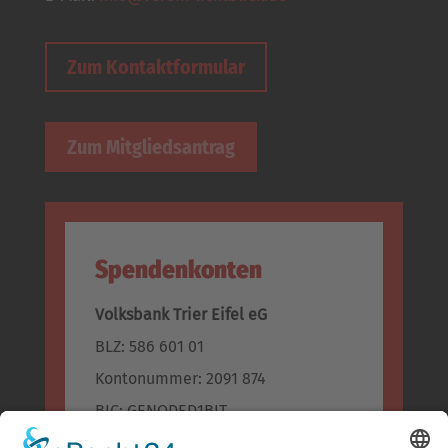
Zum Kontaktformular
Zum Mitgliedsantrag
Spendenkonten
Volksbank Trier Eifel eG
BLZ: 586 601 01
Kontonummer: 2091 874
BIC: GENODED1BIT
IBAN: DE96 5866 0101 0002 0918 74