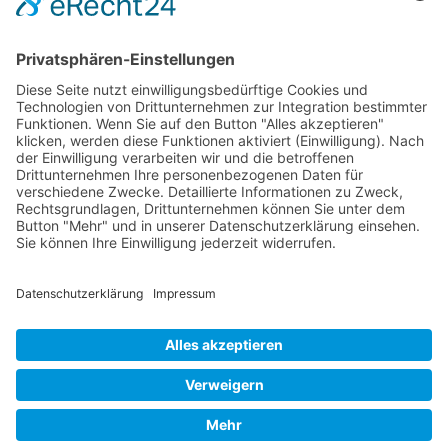
Kreissparkasse Bitburg-Prüm
BLZ: 586 500 30
Konto-Nr.: 955 955
BIC: MALADE51BIT
IBAN: DE74 5865 0030 0000 9559 55
COOKIE-EINSTELLUNGEN