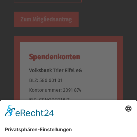
Zum Mitgliedsantrag
Spendenkonten
Volksbank Trier Eifel eG
BLZ: 586 601 01
Kontonummer: 2091 874
BIC: GENODED1BIT
IBAN: DE96 5866 0101 0002 0918 74
Kreissparkasse Bitburg-Prüm
BLZ: 586 500 30